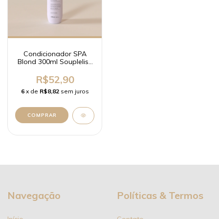
Condicionador SPA
Blond 300ml Soupleliss
Professional
R$52,90
6
x de
R$8,82
sem juros
Navegação
Políticas & Termos
Início
Contato