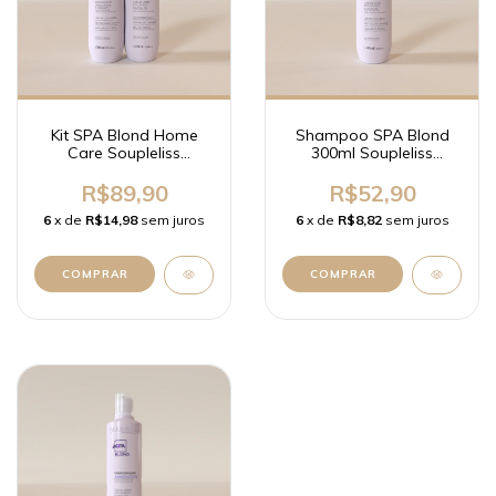
Kit SPA Blond Home
Shampoo SPA Blond
Care Soupleliss
300ml Soupleliss
Professional
Professional
R$89,90
R$52,90
6
x de
R$14,98
sem juros
6
x de
R$8,82
sem juros