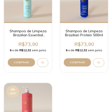
Shampoo de Limpeza
Shampoo de Limpeza
Brazilian Essential
Brazilian Protein 500ml
500ml
R$73,90
R$73,90
6
x de
R$12,32
sem juros
6
x de
R$12,32
sem juros
8
%
OFF