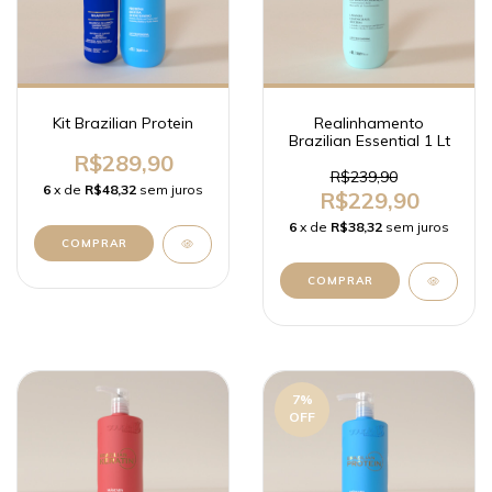
Kit Brazilian Protein
Realinhamento
Brazilian Essential 1 Lt
R$289,90
R$239,90
6
x de
R$48,32
sem juros
R$229,90
6
x de
R$38,32
sem juros
7
%
OFF