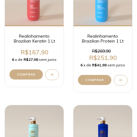
Realinhamento
Realinhamento
Brazilian Keratin 1 Lt
Brazilian Protein 1 Lt
R$167,90
R$269,90
R$251,90
6
x de
R$27,98
sem juros
6
x de
R$41,98
sem juros