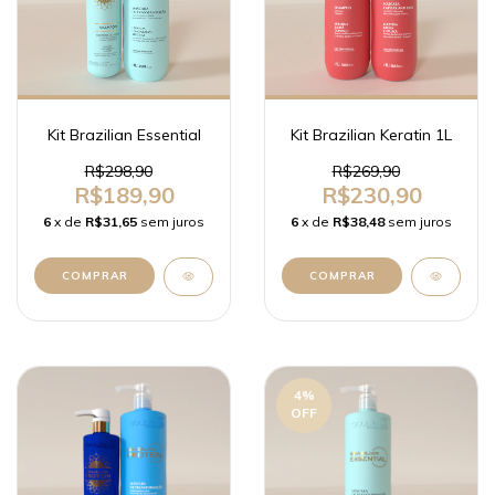
Kit Brazilian Essential
Kit Brazilian Keratin 1L
R$298,90
R$269,90
R$189,90
R$230,90
6
x de
R$31,65
sem juros
6
x de
R$38,48
sem juros
4
%
OFF