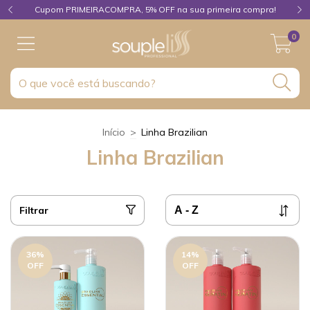
Cupom PRIMEIRACOMPRA, 5% OFF na sua primeira compra!
0
Início
>
Linha Brazilian
Linha Brazilian
Filtrar
36
%
14
%
OFF
OFF