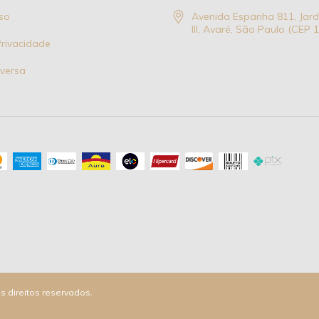
so
Avenida Espanha 811, Jar
III, Avaré, São Paulo (CEP
Privacidade
eversa
s direitos reservados.