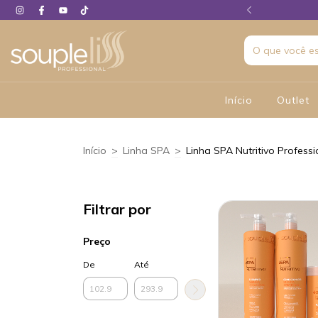
 em até 06X sem juros
Início
Outlet
Início
>
Linha SPA
>
Linha SPA Nutritivo Professi
Filtrar por
Preço
De
Até