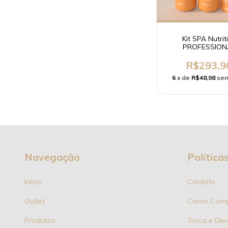
Kit SPA Nutrit
PROFESSION
Soupleliss Profes
R$293,9
6
x de
R$48,98
sem
Navegação
Política
Início
Contato
Outlet
Como Comp
Produtos
Troca e Dev