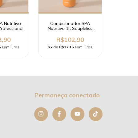
 Nutritivo
Condicionador SPA
Professional
Nutritivo 1lt Soupleliss
Professional
2,90
R$102,90
5
sem juros
6
x de
R$17,15
sem juros
Permaneça conectado