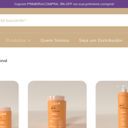
Cupom PRIMEIRACOMPRA, 5% OFF na sua primeira compra!
Produtos
Quem Somos
Seja um Distribuidor
onal