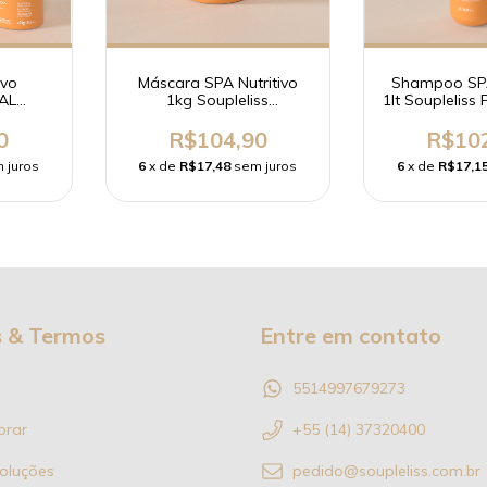
ivo
Máscara SPA Nutritivo
Shampoo SPA
AL
1kg Soupleliss
1lt Soupleliss 
sional
Professional
0
R$104,90
R$10
 juros
6
x de
R$17,48
sem juros
6
x de
R$17,1
s & Termos
Entre em contato
5514997679273
rar
+55 (14) 37320400
oluções
pedido@soupleliss.com.br