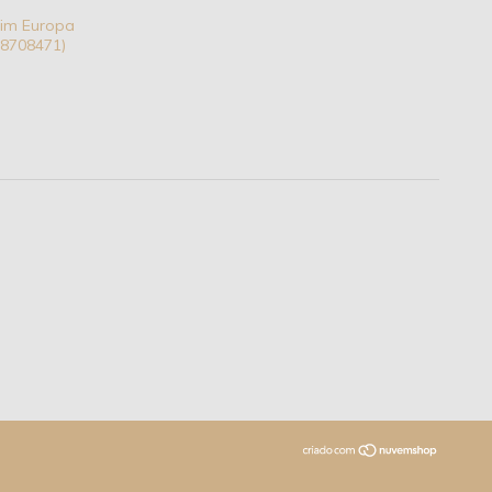
dim Europa
 18708471)