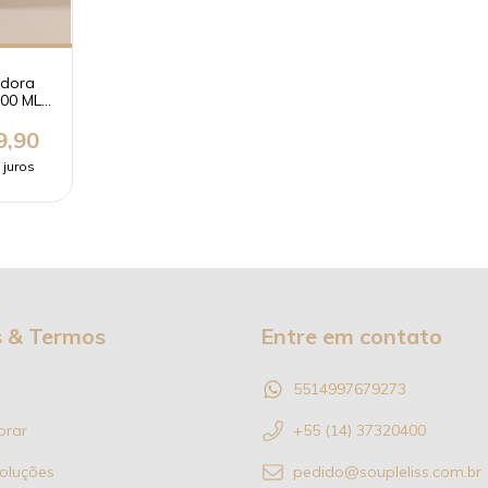
adora
300 ML
sional
9,90
 juros
s & Termos
Entre em contato
5514997679273
rar
+55 (14) 37320400
oluções
pedido@soupleliss.com.br