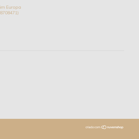
dim Europa
 18708471)