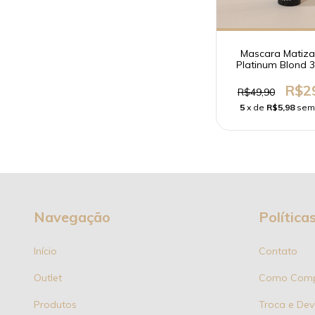
Mascara Matiz
Platinum Blond 
Soupleliss Profes
R$2
R$49,90
5
x de
R$5,98
sem
Navegação
Política
Início
Contato
Outlet
Como Comp
Produtos
Troca e Dev