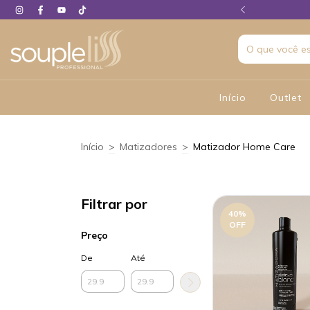
 em até 06X sem juros
Início
Outlet
Início
>
Matizadores
>
Matizador Home Care
Filtrar por
40
%
OFF
Preço
De
Até