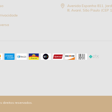
so
Avenida Espanha 811, Jar
III, Avaré, São Paulo (CEP
Privacidade
eversa
s direitos reservados.