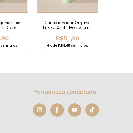
anic Luxe
Condicionador Organic
ome Care
Luxe 300ml - Home Care
,90
R$51,90
sem juros
6
x de
R$8,65
sem juros
Permaneça conectado