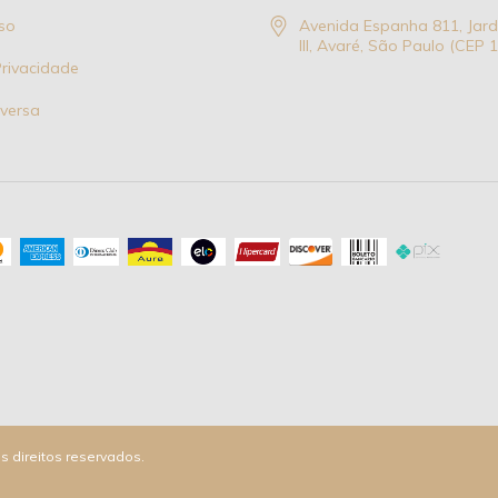
so
Avenida Espanha 811, Jar
III, Avaré, São Paulo (CEP
Privacidade
eversa
s direitos reservados.