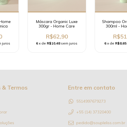
e Home
Máscara Organic Luxe
Shampoo Org
mica
300gr - Home Care
300ml - H
0
R$62,90
R$51
 juros
6
x de
R$10,48
sem juros
6
x de
R$8,65
s & Termos
Entre em contato
5514997679273
rar
+55 (14) 37320400
oluções
pedido@soupleliss.com.br