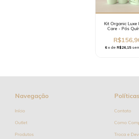
Kit Organic Lux
Care - Pós Quí
R$156,9
6
x de
R$26,15
sem
Navegação
Política
Início
Contato
Outlet
Como Comp
Produtos
Troca e Dev