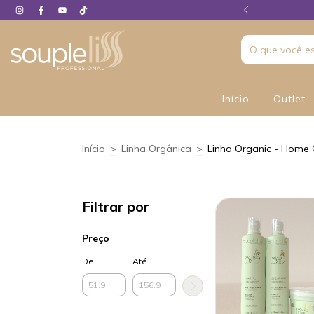
 em até 06X sem juros
Início
Outlet
Início
>
Linha Orgânica
>
Linha Organic - Home
Filtrar por
Preço
De
Até