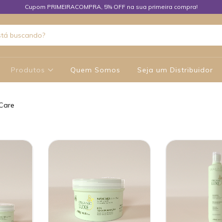
Cupom PRIMEIRACOMPRA, 5% OFF na sua primeira compra!
Produtos
Quem Somos
Seja um Distribuidor
 Care