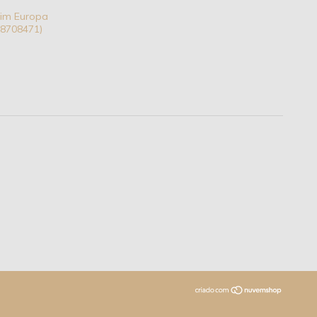
dim Europa
 18708471)